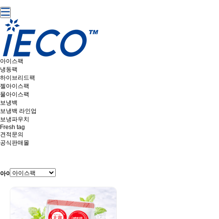
아이스팩
냉동팩
하이브리드팩
젤아이스팩
물아이스팩
보냉백
보냉백 라인업
보냉파우치
Fresh tag
견적문의
공식판매몰
아이스팩 상품리스트