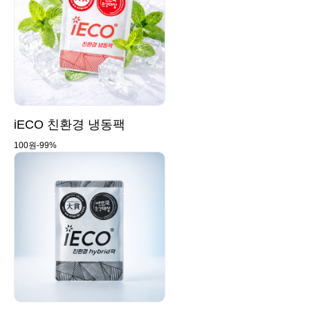
iECO 친환경 냉동팩
100원
-99%