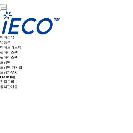
아이스팩
냉동팩
하이브리드팩
젤아이스팩
물아이스팩
보냉백
보냉백 라인업
보냉파우치
Fresh tag
견적문의
공식판매몰